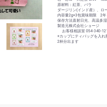
原材料：紅茶、バラ
ダージリン(インド産）、ロ
内容量2g×3包賞味期限 2
保存方法直射日光、高温多湿
製造元株式会社ショージ
お客様相談室 054-340-12
※カップにティバッグを入れ熱
2杯分出ます