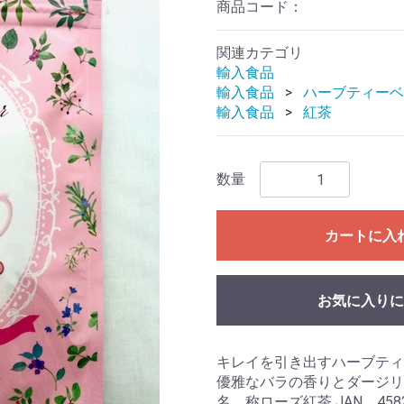
商品コード：
関連カテゴリ
輸入食品
輸入食品
ハーブティーベ
輸入食品
紅茶
数量
カートに入
お気に入りに
キレイを引き出すハーブティ
優雅なバラの香りとダージリ
名 称ローズ紅茶 JAN 45823