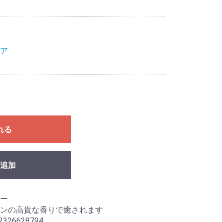
ア
れる
追加
ー
ンの高貴な香りで癒されます
26628794