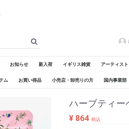
お知らせ
新入荷
イギリス雑貨
アーティスト
ハウスオブデザスター
雑貨
マグネット
食器
アパレル
オリンピック
History&Heraldry
ロイヤルベビー
BEATLES
ローリングス
oasis
QUEEN
DEAVID BOWI
sex pistols
その他ミュー
ジッ
テム
お買い得品
小売店・卸売りの方
国内事業部
ガレージセール
本日の特別特価商品
ウイルス対策商品
ハーブティー
¥ 864
税込