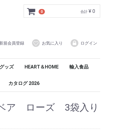
¥ 0
0
合計
新規会員登録
お気に入り
ログイン
グッズ
HEART＆HOME
輸入食品
トーンズ
E
ジシャン
パーパル
Hallmark
Ｈ＆Ｈ
ウォッチオーバーブードゥー
センチメントキッチンタオル
紅茶
ウォーカー
ハーブティーベア
チップトリー
PG-tipsユニリーバ
ウィッタード紅茶
コーニッシュ
ウェルシュレディ
リアルポテトチップス
マッカイ
ハリーポッター
その他お勧め
フレグランスキャンド
リトン・イン・ストー
キーリングブックス
ヴォーティブ
ワックスメルト
アクセサリー(ホルダー)
カタログ 2026
ベア ローズ 3袋入り