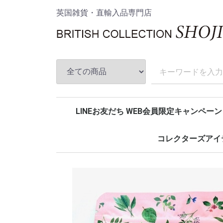
英国雑貨・直輸入品専門店
LINEお友だち WEB会員限定キャンペーン
コレクターズアイ
アンストークス
House of disaster
ムーミン
スターウォーズ
マーベルコミック
DCコミック