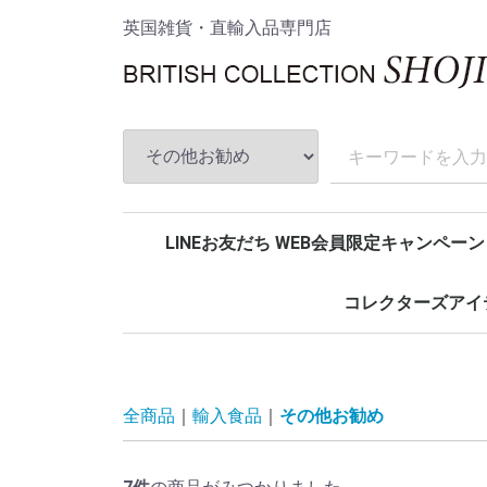
英国雑貨・直輸入品専門店
LINEお友だち WEB会員限定キャンペーン
コレクターズアイ
アンストークス
House of disaster
ムーミン
スターウォーズ
マーベルコミック
DCコミック
全商品
輸入食品
その他お勧め