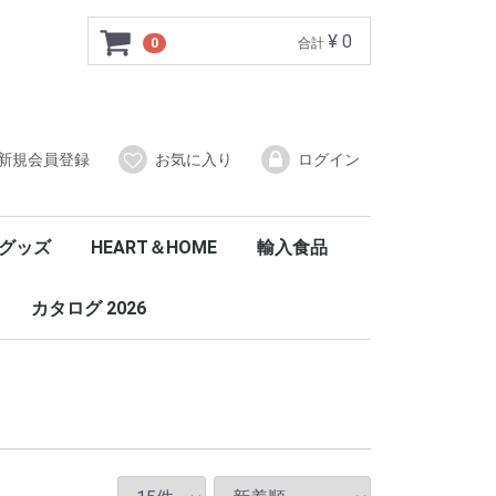
¥ 0
0
合計
新規会員登録
お気に入り
ログイン
グッズ
HEART＆HOME
輸入食品
トーンズ
E
ジシャン
パーパル
Hallmark
Ｈ＆Ｈ
ウォッチオーバーブードゥー
センチメントキッチンタオル
紅茶
ウォーカー
ハーブティーベア
チップトリー
PG-tipsユニリーバ
ウィッタード紅茶
コーニッシュ
ウェルシュレディ
リアルポテトチップス
マッカイ
ハリーポッター
その他お勧め
フレグランスキャンド
リトン・イン・ストー
キーリングブックス
ヴォーティブ
ワックスメルト
アクセサリー(ホルダー)
カタログ 2026