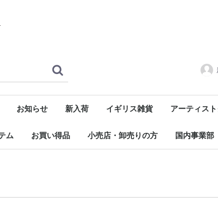
お知らせ
新入荷
イギリス雑貨
アーティスト
ハウスオブデザスター
雑貨
マグネット
食器
アパレル
オリンピック
History&Heraldry
ロイヤルベビー
BEATLES
ローリングス
oasis
QUEEN
DEAVID BOWI
sex pistols
その他ミュー
ジッ
テム
お買い得品
小売店・卸売りの方
国内事業部
ガレージセール
本日の特別特価商品
ウイルス対策商品