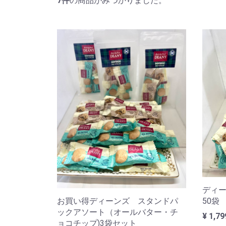
7
件
の商品がみつかりました。
ディ
お買い得ディーンズ スタンドパ
50袋
ックアソート（オールバター・チ
¥ 1,79
ョコチップ)3袋セット