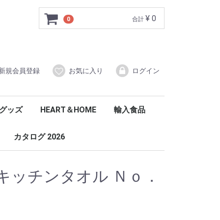
¥ 0
0
合計
新規会員登録
お気に入り
ログイン
グッズ
HEART＆HOME
輸入食品
トーンズ
E
ジシャン
パーパル
Hallmark
Ｈ＆Ｈ
ウォッチオーバーブードゥー
センチメントキッチンタオル
紅茶
ウォーカー
ハーブティーベア
チップトリー
PG-tipsユニリーバ
ウィッタード紅茶
コーニッシュ
ウェルシュレディ
リアルポテトチップス
マッカイ
ハリーポッター
その他お勧め
フレグランスキャンド
リトン・イン・ストー
キーリングブックス
ヴォーティブ
ワックスメルト
アクセサリー(ホルダー)
カタログ 2026
キッチンタオル Ｎｏ．