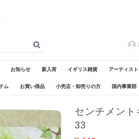
お知らせ
新入荷
イギリス雑貨
アーティスト
ハウスオブデザスター
雑貨
マグネット
食器
アパレル
オリンピック
History&Heraldry
ロイヤルベビー
BEATLES
ローリングス
oasis
QUEEN
DEAVID BOWI
sex pistols
その他ミュー
ジッ
テム
お買い得品
小売店・卸売りの方
国内事業部
ガレージセール
本日の特別特価商品
ウイルス対策商品
センチメント
33