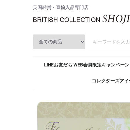
英国雑貨・直輸入品専門店
LINEお友だち WEB会員限定キャンペーン
コレクターズアイ
アンストークス
House of disaster
ムーミン
スターウォーズ
マーベルコミック
DCコミック