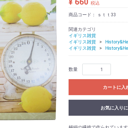
¥ 660
税込
商品コード：
ｓｔｔ33
関連カテゴリ
イギリス雑貨
イギリス雑貨
History&He
イギリス雑貨
History&He
数量
カートに入
お気に入りに
極細の繊維で作られています